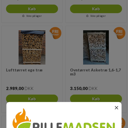
Køb
Køb
Ikke på lager
Ikke på lager
Lufttørret ege træ
Ovntørret Asketræ 1,6-1,7
m3
2.989,00
DKK
3.150,00
DKK
Køb
Køb
×
Ikke på lager
Ikke på lager