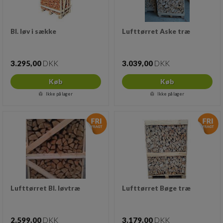
Bl. løv i sække
Lufttørret Aske træ
3.295,00
DKK
3.039,00
DKK
Køb
Køb
Ikke på lager
Ikke på lager
Lufttørret Bl. løvtræ
Lufttørret Bøge træ
2.599,00
DKK
3.179,00
DKK