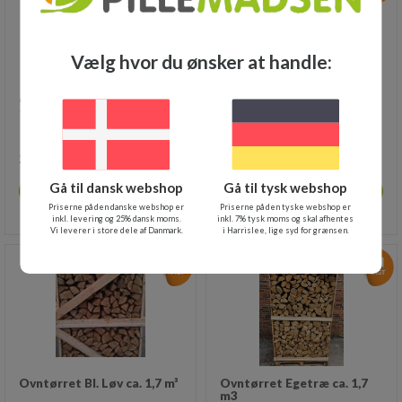
Vælg hvor du ønsker at handle:
Ovntørret Avnbøg ca. 1,7 -
Ovntørret Birketræ ca 1,7
1,8m³
m3
2.899,00
DKK
3.049,00
DKK
Gå til dansk webshop
Gå til tysk webshop
Køb
Køb
Priserne på den danske webshop er
Priserne på den tyske webshop er
Ikke på lager
Ikke på lager
inkl. levering og 25% dansk moms.
inkl. 7% tysk moms og skal afhentes
Vi leverer i store dele af Danmark.
i Harrislee, lige syd for grænsen.
Ovntørret Bl. Løv ca. 1,7 m³
Ovntørret Egetræ ca. 1,7
m3