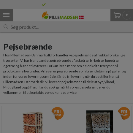
Største udvalg af træpiller
Vi levere med mobiltruck*
0
Pejsebrænde
Hos Pillemadsen-Danmark.dk forhandler vi pejsebrænde af række forskellige
træsorter. Vi har blandt andet pejsebrænde af asketræ, birketræ, bøgetræ,
egetræ og blandet løvtræer. Du kan læse mere om de enkelte trætyper på
produkterne herunder. Vi leverer pejsebrænde som brændetårne på paller og
inden for vores leveringsområde, får du fri levering når du bestiller her på
Pillemadsen-Danmark.dk. Vi leverer pejsebrænde til dele af Sydjylland,
Midtjylland og på Fyn. Har du spørgsmål til vores pejsebrænde, er du
velkommen til at kontakte vores kundeservice.