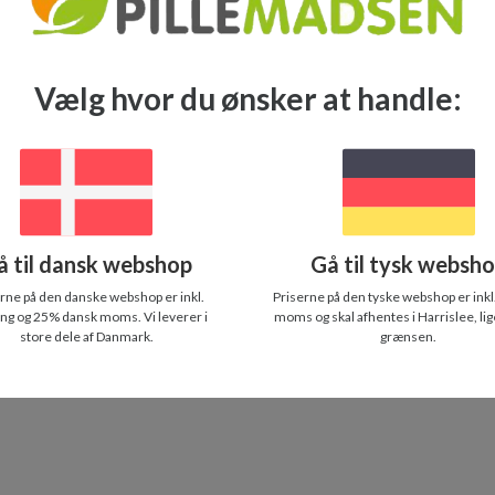
(du står selv for frag
Vælg hvor du ønsker at handle:
å til dansk webshop
Gå til tysk websh
rne på den danske webshop er inkl.
Priserne på den tyske webshop er inkl
ing og 25% dansk moms. Vi leverer i
moms og skal afhentes i Harrislee, lig
store dele af Danmark.
grænsen.