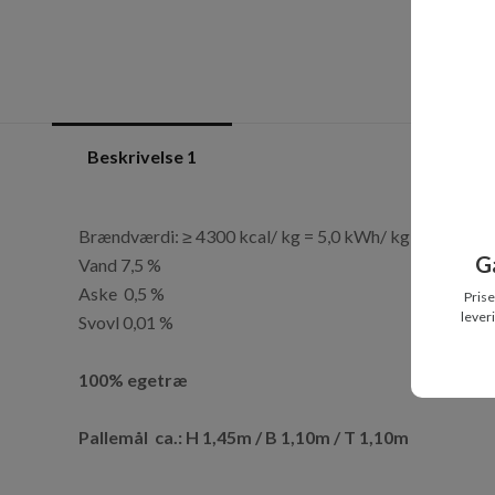
Beskrivelse 1
Brændværdi: ≥ 4300 kcal/ kg = 5,0 kWh/ kg
G
Vand 7,5 %
Aske 0,5 %
Prise
lever
Svovl 0,01 %
100% egetræ
Pallemål ca.: H 1,45m / B 1,10m / T 1,10m