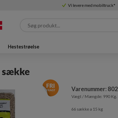
Vi levere med mobiltruck*
Hestestrøelse
g sække
Varenummer:
802
Vægt / Mængde:
990
Kg.
66 sække a 15 kg