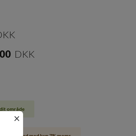
DKK
,00
DKK
i dit område
×
ille i Tyskland med
kun 7% moms