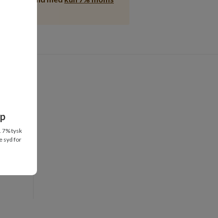
ten)
op
. 7% tysk
e syd for