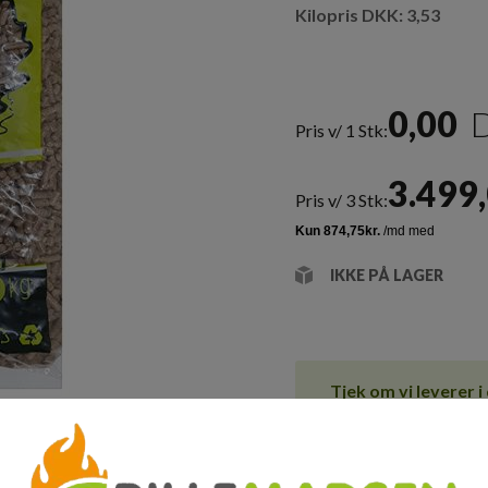
Kilopris DKK: 3,53
0,00
Pris v/ 1 Stk:
3.499
Pris v/ 3 Stk:
IKKE PÅ LAGER
Tjek om vi leverer 
Klik her for at best