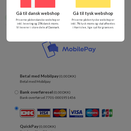
Gå til dansk webshop
Gå til tysk webshop
Betaling
3
Priserne på den danske webshop er
Priserne på den tyske webshop er
inkl. levering og 25% dansk moms.
inkl. 7% tysk moms og skal afhentes
Vi leverer i store dele af Danmark.
i Harrislee, lige syd for grænsen.
Betal med Mobilpay
(0,00 DKK)
Betal med Mobilpay
Bank overføresel
(0,00 DKK)
Bank overførsel 7701-0001951456
QuickPay
(0,00 DKK)